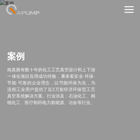
首页
应用解决方案
案例
应用领域
南真拥有数十年的化工工艺真空设计和上下游
服务
一体化项目应用
成功经验，秉承着安全·环保·
节能·可靠的企业理念，以节能环保
为先，为
流程工业用户提供了近2万套经济环保型工艺
关于南真
真空系统
解决方案。行业涉及：石油化工、精
细化工、医疗制药
电力新能源、冶金等行业。
EN